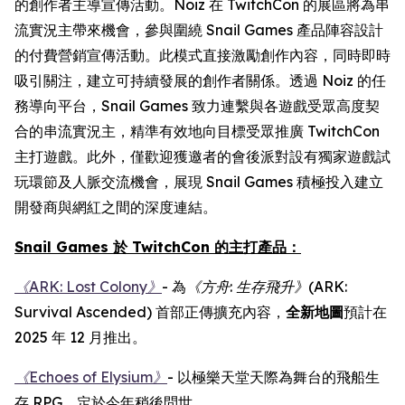
的創作者主導宣傳活動。Noiz 在 TwitchCon 的展區將為串
流實況主帶來機會，參與圍繞 Snail Games 產品陣容設計
的付費營銷宣傳活動。此模式直接激勵創作內容，同時即時
吸引關注，建立可持續發展的創作者關係。透過 Noiz 的任
務導向平台，Snail Games 致力連繫與各遊戲受眾高度契
合的串流實況主，精準有效地向目標受眾推廣 TwitchCon
主打遊戲。此外，僅歡迎獲邀者的會後派對設有獨家遊戲試
玩環節及人脈交流機會，展現 Snail Games 積極投入建立
開發商與網紅之間的深度連結。
Snail Games 於 TwitchCon 的主打產品：
《ARK: Lost Colony》
- 為
《方舟
:
生存飛升》
(ARK:
Survival Ascended)
首部正傳擴充內容，
全新地圖
預計在
2025 年 12 月推出。
《Echoes of Elysium》
- 以極樂天堂天際為舞台的飛船生
存 RPG，定於今年稍後問世。