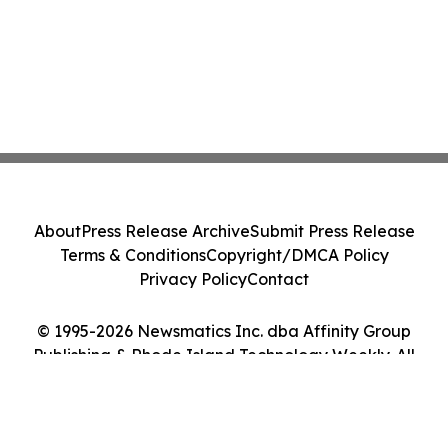
About
Press Release Archive
Submit Press Release
Terms & Conditions
Copyright/DMCA Policy
Privacy Policy
Contact
© 1995-2026 Newsmatics Inc. dba Affinity Group
Publishing & Rhode Island Technology Weekly. All
Rights Reserved.
Cookie Settings / Your Privacy Choices