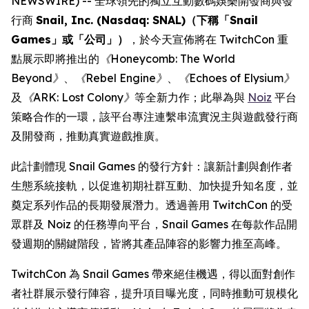
NEWSWIRE) -- 全球領先的獨立互動數碼娛樂開發商與發
行商
Snail, Inc. (Nasdaq: SNAL)（下稱「Snail
Games」或「公司」）
，於今天宣佈將在 TwitchCon 重
點展示即將推出的
《Honeycomb: The World
Beyond》
、
《Rebel Engine》
、
《Echoes of Elysium》
及
《ARK: Lost Colony》
等全新力作；此舉為與
Noiz
平台
策略合作的一環，該平台專注連繫串流實況主與遊戲發行商
及開發商，推動真實遊戲推廣。
此計劃體現 Snail Games 的發行方針：讓新計劃與創作者
生態系統接軌，以促進初期社群互動、加快提升知名度，並
奠定系列作品的長期發展潛力。透過善用 TwitchCon 的受
眾群及 Noiz 的任務導向平台，Snail Games 在每款作品開
發週期的關鍵階段，皆將其產品陣容的影響力推至高峰。
TwitchCon 為 Snail Games 帶來絕佳機遇，得以面對創作
者社群展示發行陣容，提升項目曝光度，同時推動可規模化