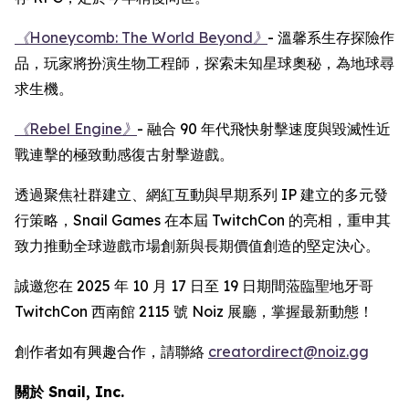
《Honeycomb: The World Beyond》
- 溫馨系生存探險作
品，玩家將扮演生物工程師，探索未知星球奧秘，為地球尋
求生機。
《Rebel Engine》
- 融合 90 年代飛快射擊速度與毀滅性近
戰連擊的極致動感復古射擊遊戲。
透過聚焦社群建立、網紅互動與早期系列 IP 建立的多元發
行策略，Snail Games 在本屆 TwitchCon 的亮相，重申其
致力推動全球遊戲市場創新與長期價值創造的堅定決心。
誠邀您在 2025 年 10 月 17 日至 19 日期間蒞臨聖地牙哥
TwitchCon 西南館 2115 號 Noiz 展廳，掌握最新動態！
創作者如有興趣合作，請聯絡
creatordirect@noiz.gg
關於 Snail, Inc.