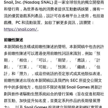
Snail, Inc. (Nasdaq: SNAL) 是一家全球領先的獨立開發商
和發行商，為世界各地的消費者提供互動數碼娛樂，擁有一
流的優質遊戲系列產品，設計可在各種平台上使用，包括遊
戲機、PC 和流動裝置。如欲了解更多資訊，請瀏覽：
https://snail.com/
。
前瞻性陳述
本新聞稿包含構成前瞻性陳述的聲明。本新聞稿中包含的許
多前瞻性陳述可以透過使用前瞻性詞語來識別，例如「預
期」、「相信」、「可以」、「期望」、「應該」、「計
劃」、「打算」、「可能」、「預測」、「繼續」、「估
計」和「潛力」，或這些術語的否定形式或其他類似表達。
前瞻性陳述出現在本新聞稿以及我們向 SEC 所提交公開文
件中的多個地方，包括但不限於有關 Snail Games 將新計
劃與創作者驅動生態系統結合的發行策略（旨在促進初期社
群互動、加快提升知名度，並奠定系列作品的長期發展潛
力），以及 Snail Games 投資建立與開發者和網紅實質連